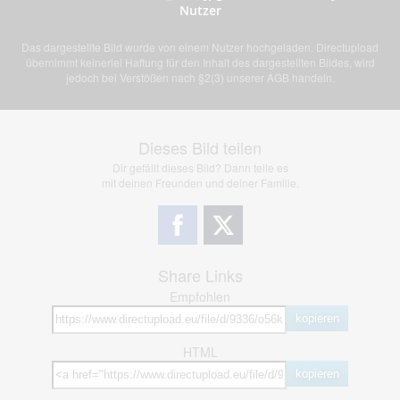
Nutzer
Das dargestellte Bild wurde von einem Nutzer hochgeladen. Directupload
übernimmt keinerlei Haftung für den Inhalt des dargestellten Bildes, wird
jedoch bei Verstößen nach §2(3) unserer AGB handeln.
Dieses Bild teilen
Dir gefällt dieses Bild? Dann teile es
mit deinen Freunden und deiner Familie.
Share Links
Empfohlen
kopieren
HTML
kopieren