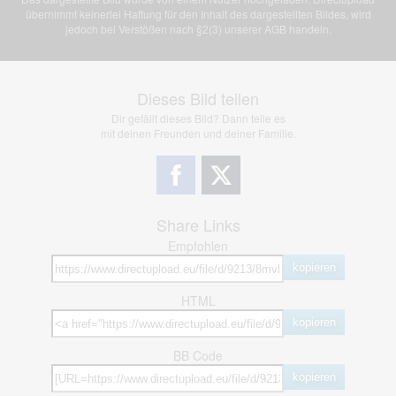
übernimmt keinerlei Haftung für den Inhalt des dargestellten Bildes, wird
jedoch bei Verstößen nach §2(3) unserer AGB handeln.
Dieses Bild teilen
Dir gefällt dieses Bild? Dann teile es
mit deinen Freunden und deiner Familie.
Share Links
Empfohlen
kopieren
HTML
kopieren
BB Code
kopieren