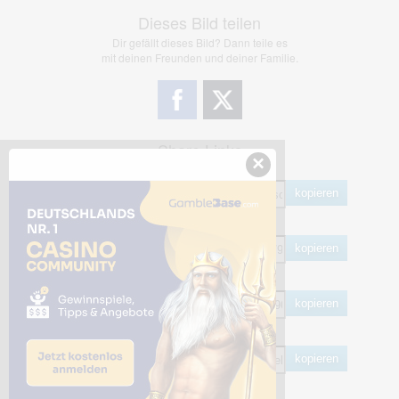
Dieses Bild teilen
Dir gefällt dieses Bild? Dann teile es
mit deinen Freunden und deiner Familie.
Share Links
×
Empfohlen
kopieren
HTML
kopieren
BB Code
kopieren
Hotlink
kopieren