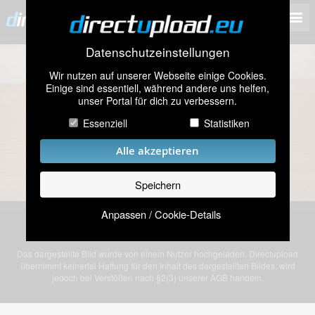
Datenschutzeinstellungen
Wir nutzen auf unserer Webseite einige Cookies.
Einige sind essentiell, während andere uns helfen,
unser Portal für dich zu verbessern.
Essenziell
Statistiken
Alle akzeptieren
Speichern
Anpassen / Cookie-Details
Bild „688.jpg” von einem anonymen Nutzer
Das dargestellte Bild wurde von einem Nutzer hochgeladen. Directupload
übernimmt keinerlei Haftung für den Inhalt des dargestellten Bildes, wird
jedoch bei Verstößen nach §2(3) unserer AGB handeln.