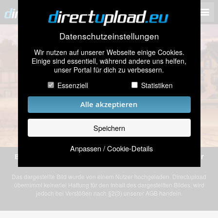
Datenschutzeinstellungen
Wir nutzen auf unserer Webseite einige Cookies.
Einige sind essentiell, während andere uns helfen,
unser Portal für dich zu verbessern.
Essenziell
Statistiken
Alle akzeptieren
Speichern
Anpassen / Cookie-Details
Bild „Screenshot (106).png” von einem anonymen Nutzer
Das dargestellte Bild wurde von einem Nutzer hochgeladen. Directupload
übernimmt keinerlei Haftung für den Inhalt des dargestellten Bildes, wird
jedoch bei Verstößen nach §2(3) unserer AGB handeln.