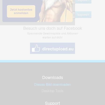
kopieren
Hotlink
kopieren
Besuch uns doch auf Facebook
Spannende Gewinnspiele und Aktionen
warten auf dich!
Downloads
Dieses Bild downloaden
Desktop Tools
Support