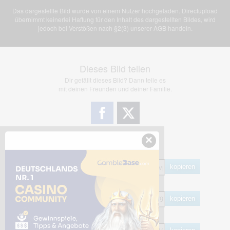
Das dargestellte Bild wurde von einem Nutzer hochgeladen. Directupload
übernimmt keinerlei Haftung für den Inhalt des dargestellten Bildes, wird
jedoch bei Verstößen nach §2(3) unserer AGB handeln.
Dieses Bild teilen
Dir gefällt dieses Bild? Dann teile es
mit deinen Freunden und deiner Familie.
×
Share Links
Empfohlen
kopieren
HTML
kopieren
BB Code