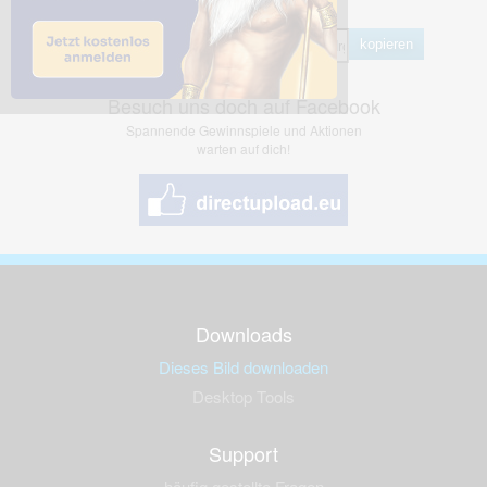
Hotlink
kopieren
Besuch uns doch auf Facebook
Spannende Gewinnspiele und Aktionen
warten auf dich!
Downloads
Dieses Bild downloaden
Desktop Tools
Support
häufig gestellte Fragen