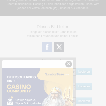
übernimmt keinerlei Haftung für den Inhalt des dargestellten Bildes, wird
jedoch bei Verstößen nach §2(3) unserer AGB handeln.
Dieses Bild teilen
Dir gefällt dieses Bild? Dann teile es
mit deinen Freunden und deiner Familie.
Share Links
×
Empfohlen
kopieren
HTML
kopieren
BB Code
kopieren