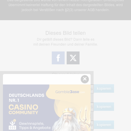
übernimmt keinerlei Haftung für den Inhalt des dargestellten Bildes, wird
jedoch bei Verstößen nach §2(3) unserer AGB handeln.
Dieses Bild teilen
Dir gefällt dieses Bild? Dann teile es
mit deinen Freunden und deiner Familie.
Share Links
×
Empfohlen
kopieren
HTML
kopieren
BB Code
kopieren