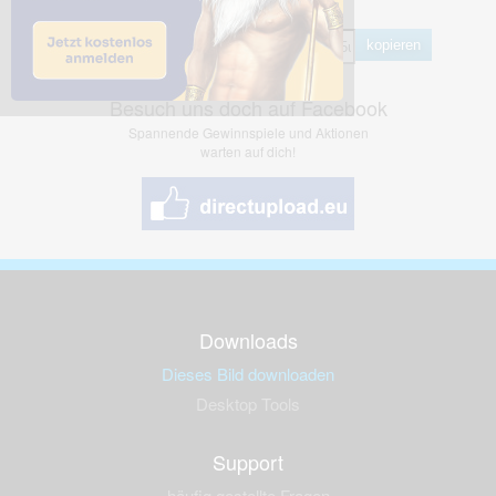
Hotlink
kopieren
Besuch uns doch auf Facebook
Spannende Gewinnspiele und Aktionen
warten auf dich!
Downloads
Dieses Bild downloaden
Desktop Tools
Support
häufig gestellte Fragen