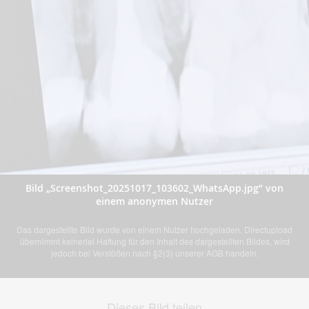
Bild „Screenshot_20251017_103602_WhatsApp.jpg” von
einem anonymen Nutzer
Das dargestellte Bild wurde von einem Nutzer hochgeladen. Directupload
übernimmt keinerlei Haftung für den Inhalt des dargestellten Bildes, wird
jedoch bei Verstößen nach §2(3) unserer AGB handeln.
Dieses Bild teilen