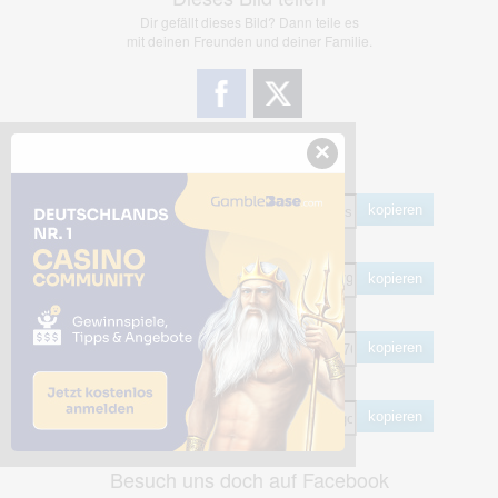
Dir gefällt dieses Bild? Dann teile es
mit deinen Freunden und deiner Familie.
×
Share Links
Empfohlen
kopieren
HTML
kopieren
BB Code
kopieren
Hotlink
kopieren
Besuch uns doch auf Facebook