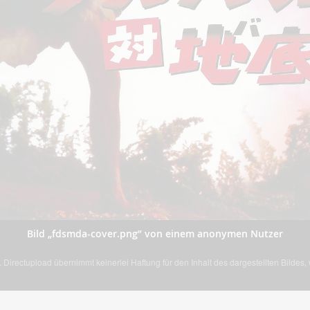
Bild „fdsmda-cover.png” von einem anonymen Nutzer
Directupload übernimmt keinerlei Haftung für den Inhalt des dargestellten Bildes