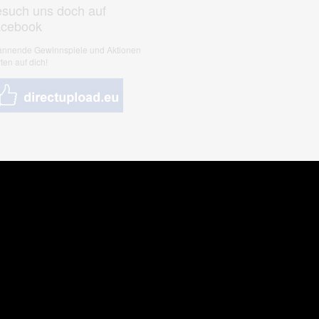
such uns doch auf
acebook
nnende Gewinnspiele und Aktionen
ten auf dich!
nungen & Kunst
& Tiere