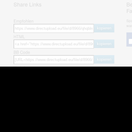
Share Links
Be
F
Empfohlen
Spa
war
kopieren
HTML
kopieren
BB Code
kopieren
Hotlink
kopieren
herheit
weitere öffentliche Alben
ses Bild melden (Abuse)
Autos & Verkehr
Zeich
 sieht meine Fotos
Computerspiele
Natur 