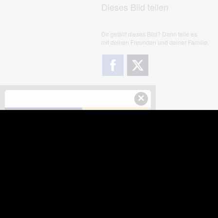
Dieses Bild teilen
Dir gefällt dieses Bild? Dann teile es
mit deinen Freunden und deiner Familie.
×
Downloads
Sic
Dieses Bild downloaden
Die
Desktop Tools
Wer