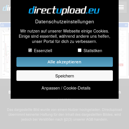
Datenschutzeinstellungen
Wir nutzen auf unserer Webseite einige Cookies.
Einige sind essentiell, während andere uns helfen,
unser Portal für dich zu verbessern.
Essenziell
Statistiken
Alle akzeptieren
Speichern
Anpassen / Cookie-Details
Bild „Panasonic_Aufzeichnung.JPG” von einem anonymen
Nutzer
Das dargestellte Bild wurde von einem Nutzer hochgeladen. Directupload
übernimmt keinerlei Haftung für den Inhalt des dargestellten Bildes, wird
jedoch bei Verstößen nach §2(3) unserer AGB handeln.