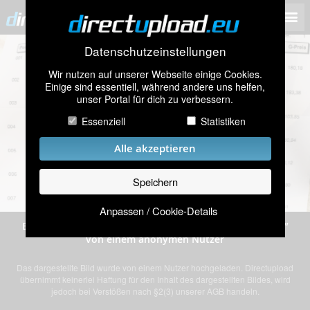
Datenschutzeinstellungen
Wir nutzen auf unserer Webseite einige Cookies.
Einige sind essentiell, während andere uns helfen,
unser Portal für dich zu verbessern.
Essenziell
Statistiken
Alle akzeptieren
Speichern
Anpassen / Cookie-Details
Bild „IMG_20250507_173831_edit_5573822818519273.jpg”
von einem anonymen Nutzer
Das dargestellte Bild wurde von einem Nutzer hochgeladen. Directupload
übernimmt keinerlei Haftung für den Inhalt des dargestellten Bildes, wird
jedoch bei Verstößen nach §2(3) unserer AGB handeln.