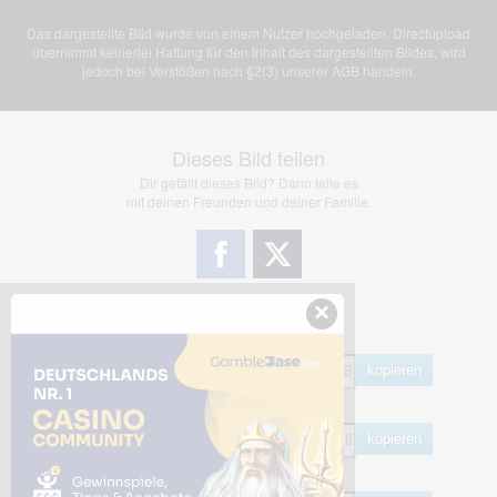
Das dargestellte Bild wurde von einem Nutzer hochgeladen. Directupload
übernimmt keinerlei Haftung für den Inhalt des dargestellten Bildes, wird
jedoch bei Verstößen nach §2(3) unserer AGB handeln.
Dieses Bild teilen
Dir gefällt dieses Bild? Dann teile es
mit deinen Freunden und deiner Familie.
×
Share Links
Empfohlen
kopieren
HTML
kopieren
BB Code