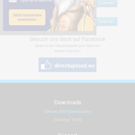
kopieren
Hotlink
kopieren
Besuch uns doch auf Facebook
Spannende Gewinnspiele und Aktionen
warten auf dich!
Downloads
Dieses Bild downloaden
Desktop Tools
Support