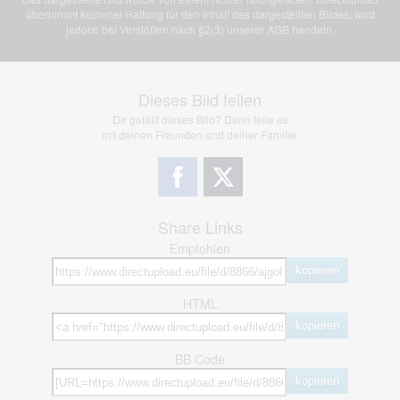
übernimmt keinerlei Haftung für den Inhalt des dargestellten Bildes, wird
jedoch bei Verstößen nach §2(3) unserer AGB handeln.
Dieses Bild teilen
Dir gefällt dieses Bild? Dann teile es
mit deinen Freunden und deiner Familie.
Share Links
Empfohlen
kopieren
HTML
kopieren
BB Code
kopieren