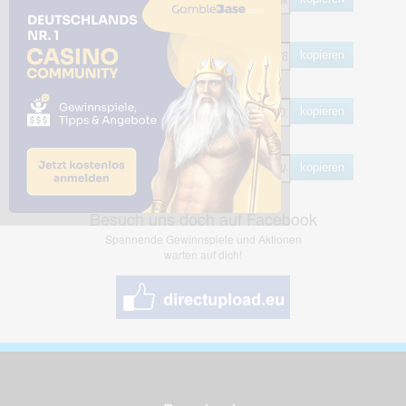
HTML
kopieren
BB Code
kopieren
Hotlink
kopieren
Besuch uns doch auf Facebook
Spannende Gewinnspiele und Aktionen
warten auf dich!