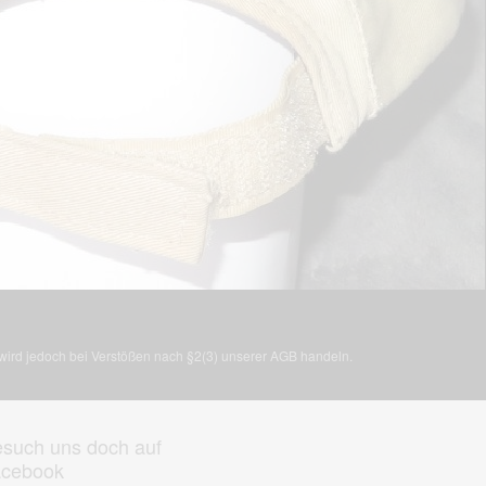
, wird jedoch bei Verstößen nach §2(3) unserer AGB handeln.
such uns doch auf
acebook