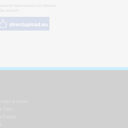
nnende Gewinnspiele und Aktionen
ten auf dich!
nungen & Kunst
& Tiere
 Freizeit
k