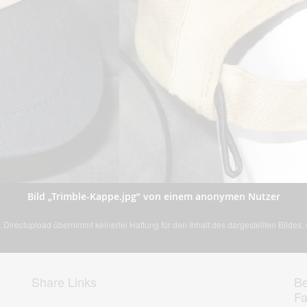
Bild „Trimble-Kappe.jpg” von einem anonymen Nutzer
Directupload übernimmt keinerlei Haftung für den Inhalt des dargestellten Bildes
Share Links
Be
F