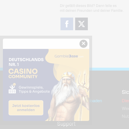
Dir gefällt dieses Bild? Dann teile es
mit deinen Freunden und deiner Familie.
×
Downloads
Sic
Dieses Bild downloaden
Die
Desktop Tools
Wer
Nut
Support