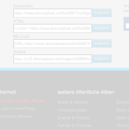
Empfohlen
Spa
war
kopieren
HTML
kopieren
BB Code
kopieren
Hotlink
kopieren
herheit
weitere öffentliche Alben
ses Bild melden (Abuse)
Autos & Verkehr
Zeich
 sieht meine Fotos
Computerspiele
Natur 
zerdaten Hinweis
Events & Parties
Sport &
Familie & Freunde
Techni