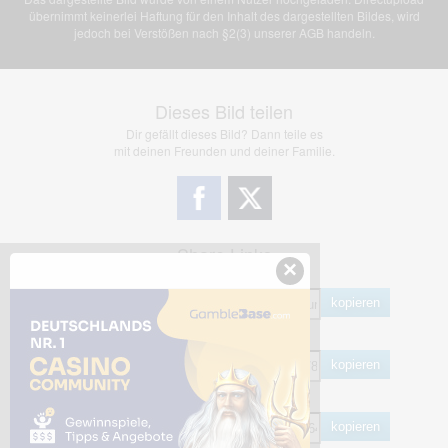
übernimmt keinerlei Haftung für den Inhalt des dargestellten Bildes, wird
jedoch bei Verstößen nach §2(3) unserer AGB handeln.
Dieses Bild teilen
Dir gefällt dieses Bild? Dann teile es
mit deinen Freunden und deiner Familie.
Share Links
×
Empfohlen
kopieren
HTML
kopieren
BB Code
kopieren