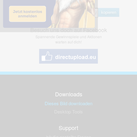
Hotlink
kopieren
Besuch uns doch auf Facebook
Spannende Gewinnspiele und Aktionen
warten auf dich!
Downloads
Dieses Bild downloaden
Desktop Tools
Support
häufig gestellte Fragen