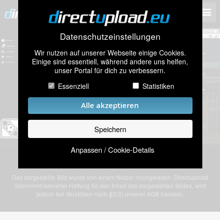
Datenschutzeinstellungen
Wir nutzen auf unserer Webseite einige Cookies.
Einige sind essentiell, während andere uns helfen,
unser Portal für dich zu verbessern.
Essenziell
Statistiken
Alle akzeptieren
Speichern
Anpassen / Cookie-Details
Bild „screen3.JPG” von einem anonymen Nutzer
Das dargestellte Bild wurde von einem Nutzer hochgeladen. Directupload
übernimmt keinerlei Haftung für den Inhalt des dargestellten Bildes, wird
jedoch bei Verstößen nach §2(3) unserer AGB handeln.