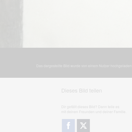
Das dargestellte Bild wurde von einem Nutzer hochgeladen. 
Dieses Bild teilen
Dir gefällt dieses Bild? Dann teile es
mit deinen Freunden und deiner Familie.