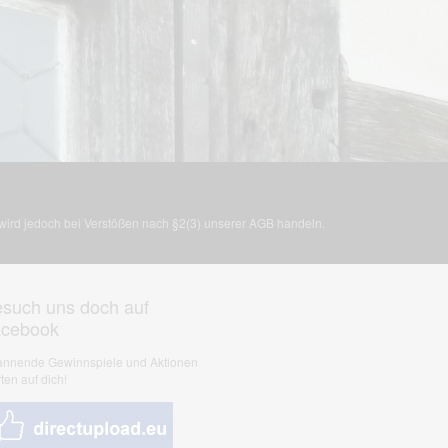
, wird jedoch bei Verstößen nach §2(3) unserer AGB handeln.
such uns doch auf
acebook
nnende Gewinnspiele und Aktionen
ten auf dich!