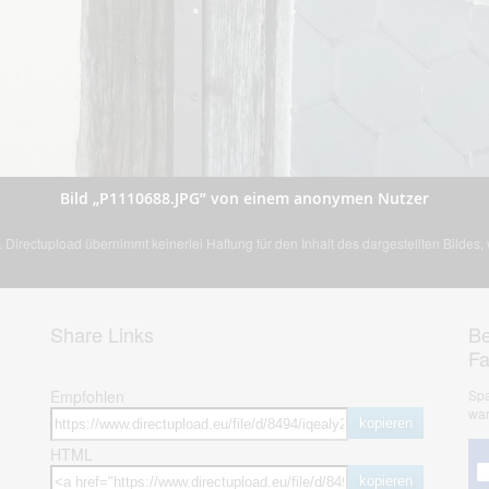
Bild „P1110688.JPG” von einem anonymen Nutzer
Directupload übernimmt keinerlei Haftung für den Inhalt des dargestellten Bildes
Share Links
Be
F
Empfohlen
Spa
war
kopieren
HTML
kopieren