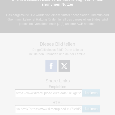
anonymen Nutzer
Das dargestellte Bild wurde von einem Nutzer hochgeladen. Directupload
übernimmt keinerlei Haftung für den Inhalt des dargestellten Bildes, wird
jedoch bei Verstößen nach §2(3) unserer AGB handeln.
Dieses Bild teilen
Dir gefällt dieses Bild? Dann teile es
mit deinen Freunden und deiner Familie.
Share Links
Empfohlen
kopieren
HTML
kopieren