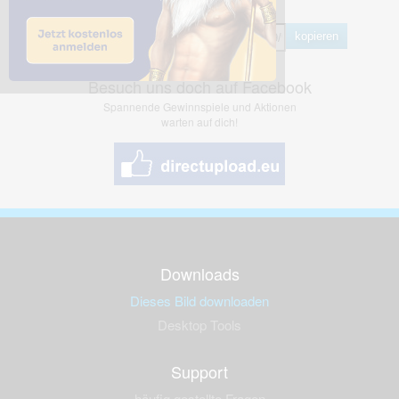
Hotlink
kopieren
Besuch uns doch auf Facebook
Spannende Gewinnspiele und Aktionen
warten auf dich!
Downloads
Dieses Bild downloaden
Desktop Tools
Support
häufig gestellte Fragen