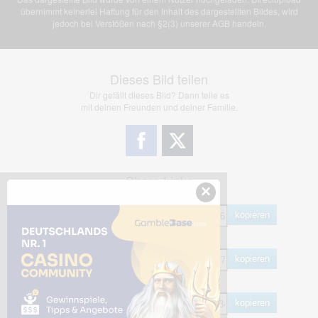
übernimmt keinerlei Haftung für den Inhalt des dargestellten Bildes, wird
jedoch bei Verstößen nach §2(3) unserer AGB handeln.
Dieses Bild teilen
Dir gefällt dieses Bild? Dann teile es
mit deinen Freunden und deiner Familie.
Share Links
×
Empfohlen
kopieren
HTML
kopieren
BB Code
kopieren