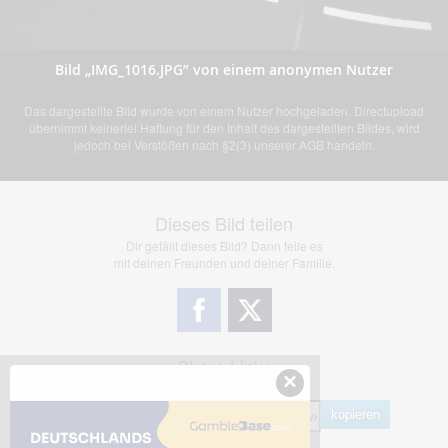
Bild „IMG_1016.JPG” von einem anonymen Nutzer
Das dargestellte Bild wurde von einem Nutzer hochgeladen. Directupload
übernimmt keinerlei Haftung für den Inhalt des dargestellten Bildes, wird
jedoch bei Verstößen nach §2(3) unserer AGB handeln.
Dieses Bild teilen
Dir gefällt dieses Bild? Dann teile es
mit deinen Freunden und deiner Familie.
Share Links
×
Empfohlen
kopieren