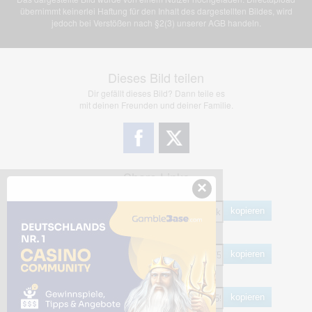
übernimmt keinerlei Haftung für den Inhalt des dargestellten Bildes, wird
jedoch bei Verstößen nach §2(3) unserer AGB handeln.
Dieses Bild teilen
Dir gefällt dieses Bild? Dann teile es
mit deinen Freunden und deiner Familie.
Share Links
×
Empfohlen
kopieren
HTML
kopieren
BB Code
kopieren