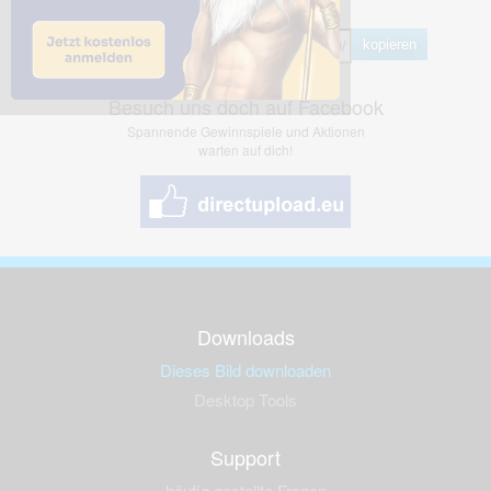
Hotlink
kopieren
Besuch uns doch auf Facebook
Spannende Gewinnspiele und Aktionen
warten auf dich!
Downloads
Dieses Bild downloaden
Desktop Tools
Support
häufig gestellte Fragen