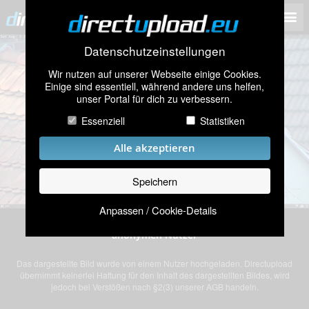
Datenschutzeinstellungen
Wir nutzen auf unserer Webseite einige Cookies.
Einige sind essentiell, während andere uns helfen,
unser Portal für dich zu verbessern.
Essenziell
Statistiken
Alle akzeptieren
Speichern
Anpassen / Cookie-Details
Bild „capture_03082019_###_074243.jpg” von einem
anonymen Nutzer
Das dargestellte Bild wurde von einem Nutzer hochgeladen. Directupload
übernimmt keinerlei Haftung für den Inhalt des dargestellten Bildes, wird
jedoch bei Verstößen nach §2(3) unserer AGB handeln.