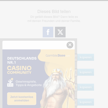
Dieses Bild teilen
Dir gefällt dieses Bild? Dann teile es
mit deinen Freunden und deiner Familie.
×
Share Links
Empfohlen
kopieren
HTML
kopieren
BB Code
kopieren
Hotlink
kopieren