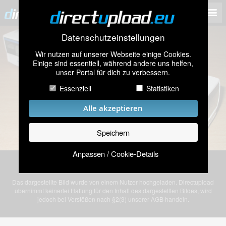
Datenschutzeinstellungen
Wir nutzen auf unserer Webseite einige Cookies.
Einige sind essentiell, während andere uns helfen,
unser Portal für dich zu verbessern.
Essenziell
Statistiken
Alle akzeptieren
Speichern
Anpassen / Cookie-Details
Bild „IMG_5501.JPG” von einem anonymen Nutzer
Das dargestellte Bild wurde von einem Nutzer hochgeladen. Directupload
übernimmt keinerlei Haftung für den Inhalt des dargestellten Bildes, wird
jedoch bei Verstößen nach §2(3) unserer AGB handeln.