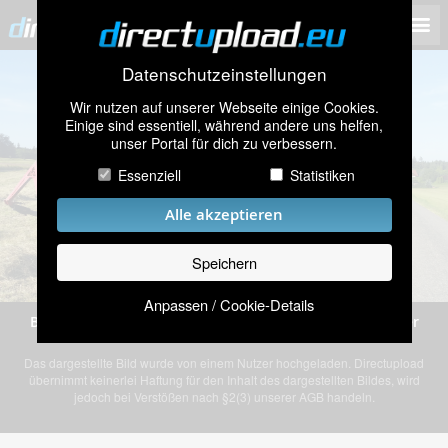
Datenschutzeinstellungen
Wir nutzen auf unserer Webseite einige Cookies.
Einige sind essentiell, während andere uns helfen,
unser Portal für dich zu verbessern.
Essenziell
Statistiken
Alle akzeptieren
Speichern
Anpassen / Cookie-Details
Bild „20160707_190103.jpg” von einem anonymen Nutzer
Das dargestellte Bild wurde von einem Nutzer hochgeladen. Directupload
übernimmt keinerlei Haftung für den Inhalt des dargestellten Bildes, wird
jedoch bei Verstößen nach §2(3) unserer AGB handeln.