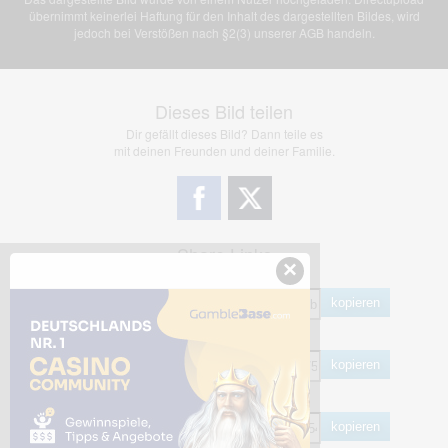
übernimmt keinerlei Haftung für den Inhalt des dargestellten Bildes, wird
jedoch bei Verstößen nach §2(3) unserer AGB handeln.
Dieses Bild teilen
Dir gefällt dieses Bild? Dann teile es
mit deinen Freunden und deiner Familie.
Share Links
×
Empfohlen
kopieren
HTML
kopieren
BB Code
kopieren