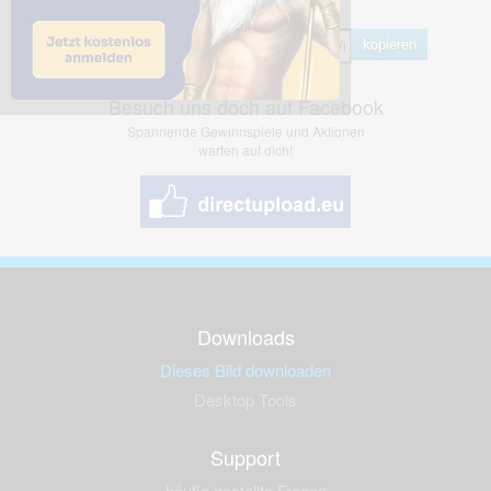
Hotlink
kopieren
Besuch uns doch auf Facebook
Spannende Gewinnspiele und Aktionen
warten auf dich!
Downloads
Dieses Bild downloaden
Desktop Tools
Support
häufig gestellte Fragen