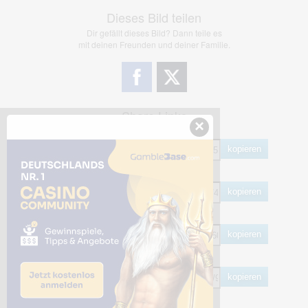
Dieses Bild teilen
Dir gefällt dieses Bild? Dann teile es
mit deinen Freunden und deiner Familie.
Share Links
×
Empfohlen
kopieren
HTML
kopieren
BB Code
kopieren
Hotlink
kopieren