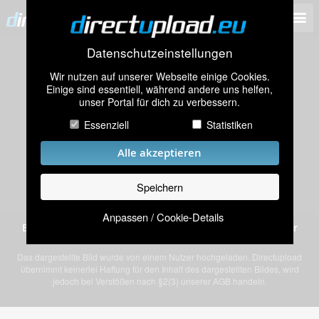
Datenschutzeinstellungen
Wir nutzen auf unserer Webseite einige Cookies.
Einige sind essentiell, während andere uns helfen,
unser Portal für dich zu verbessern.
Essenziell
Statistiken
Alle akzeptieren
Speichern
Anpassen / Cookie-Details
Bild „OberlichtÃ¶ffner.JPG” von einem anonymen Nutzer
Das dargestellte Bild wurde von einem Nutzer hochgeladen. Directupload
übernimmt keinerlei Haftung für den Inhalt des dargestellten Bildes, wird
jedoch bei Verstößen nach §2(3) unserer AGB handeln.