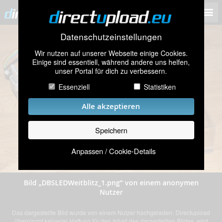
Datenschutzeinstellungen
Wir nutzen auf unserer Webseite einige Cookies.
Einige sind essentiell, während andere uns helfen,
unser Portal für dich zu verbessern.
Essenziell
Statistiken
Alle akzeptieren
Speichern
Anpassen / Cookie-Details
Bild „DBSLEDWeitblitz_1.png” von einem anonymen
Nutzer
Das dargestellte Bild wurde von einem Nutzer hochgeladen. Directupload
übernimmt keinerlei Haftung für den Inhalt des dargestellten Bildes, wird