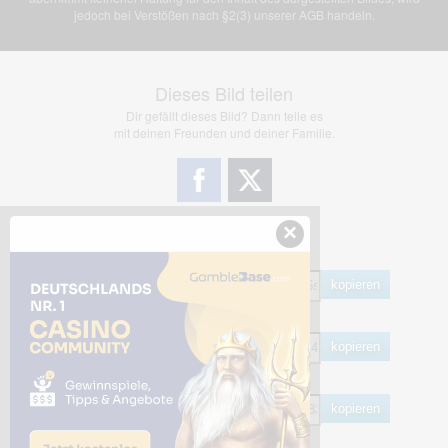
jedoch bei Verstößen nach §2(3) unserer AGB handeln.
Dieses Bild teilen
Dir gefällt dieses Bild? Dann teile es
mit deinen Freunden und deiner Familie.
×
Share Links
Empfohlen
kopieren
HTML
kopieren
BB Code
kopieren
Hotlink