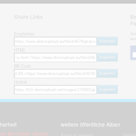
Share Links
Be
F
Empfohlen
Spa
war
kopieren
HTML
kopieren
BB Code
kopieren
Hotlink
kopieren
herheit
weitere öffentliche Alben
ses Bild melden (Abuse)
Autos & Verkehr
Zeich