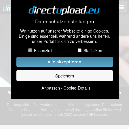
Datenschutzeinstellungen
Wir nutzen auf unserer Webseite einige Cookies.
Einige sind essentiell, während andere uns helfen,
unser Portal für dich zu verbessern.
Essenziell
Statistiken
Alle akzeptieren
Speichern
Anpassen / Cookie-Details
Bild „ZÃ¼ndkerzennuss.jpg” von einem anonymen Nutzer
Das dargestellte Bild wurde von einem Nutzer hochgeladen. Directupload
übernimmt keinerlei Haftung für den Inhalt des dargestellten Bildes, wird
jedoch bei Verstößen nach §2(3) unserer AGB handeln.