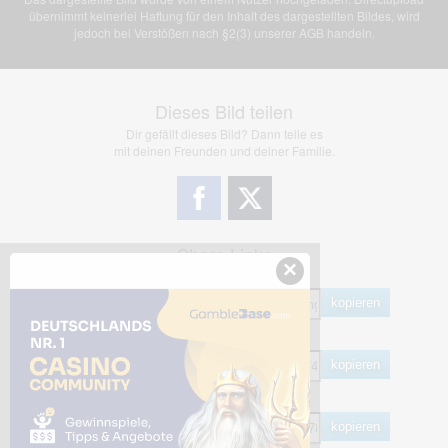
übernimmt keinerlei Haftung für den Inhalt des dargestellten Bildes, wird
jedoch bei Verstößen nach §2(3) unserer AGB handeln.
Dieses Bild teilen
Dir gefällt dieses Bild? Dann teile es
mit deinen Freunden und deiner Familie.
Share Links
×
Empfohlen
kopieren
HTML
kopieren
BB Code
kopieren