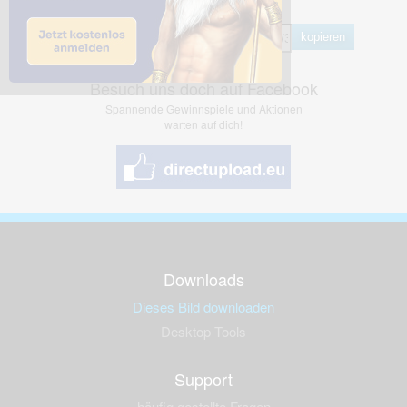
Hotlink
kopieren
Besuch uns doch auf Facebook
Spannende Gewinnspiele und Aktionen
warten auf dich!
Downloads
Dieses Bild downloaden
Desktop Tools
Support
häufig gestellte Fragen