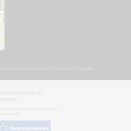
, wird jedoch bei Verstößen nach §2(3) unserer AGB handeln.
such uns doch auf
acebook
nnende Gewinnspiele und Aktionen
ten auf dich!