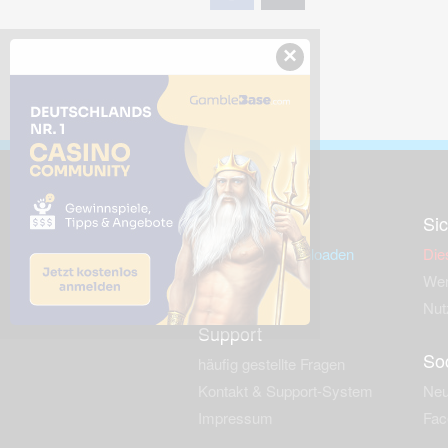
×
Downloads
Sic
Dieses Bild downloaden
Die
Desktop Tools
Wer
Nut
Support
So
häufig gestellte Fragen
Kontakt & Support-System
Neu
Impressum
Fac