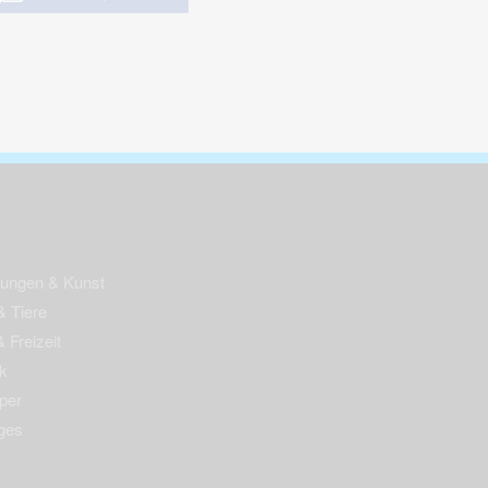
nungen & Kunst
& Tiere
 Freizeit
k
per
ges