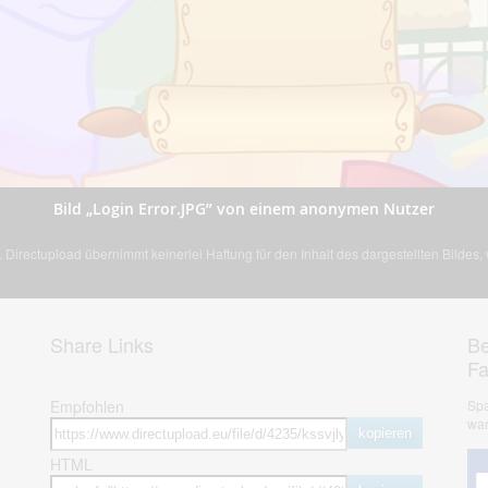
Bild „Login Error.JPG” von einem anonymen Nutzer
Directupload übernimmt keinerlei Haftung für den Inhalt des dargestellten Bildes
Share Links
Be
F
Empfohlen
Spa
war
kopieren
HTML