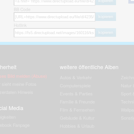
kopieren
BB Code
kopieren
Hotlink
kopieren
herheit
weitere öffentliche Alben
ses Bild melden (Abuse)
Autos & Verkehr
Zeich
 sieht meine Fotos
Computerspiele
Natur 
zerdaten Hinweis
Events & Parties
Sport &
Familie & Freunde
Techni
cial Media
Film & Fernsehen
Wallpa
igkeiten
Gebäude & Kultur
Sonsti
ebook Fanpage
Hobbies & Urlaub