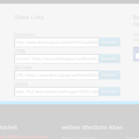
Share Links
Be
F
Empfohlen
Spa
war
kopieren
HTML
kopieren
BB Code
kopieren
Hotlink
kopieren
herheit
weitere öffentliche Alben
ses Bild melden (Abuse)
Autos & Verkehr
Zeich