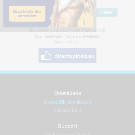
Hotlink
kopieren
Besuch uns doch auf Facebook
Spannende Gewinnspiele und Aktionen
warten auf dich!
Downloads
Dieses Bild downloaden
Desktop Tools
Support
häufig gestellte Fragen