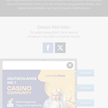
übernimmt keinerlei Haftung für den Inhalt des dargestellten Bildes, wird
jedoch bei Verstößen nach §2(3) unserer AGB handeln.
Dieses Bild teilen
Dir gefällt dieses Bild? Dann teile es
mit deinen Freunden und deiner Familie.
Share Links
×
Empfohlen
kopieren
HTML
kopieren
BB Code
kopieren