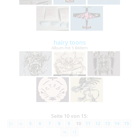
hairy toons
Album mit 5 Bildern
Seite 10 von 15:
|‹
‹‹
5
6
7
8
9
10
11
12
13
14
15
››
›|