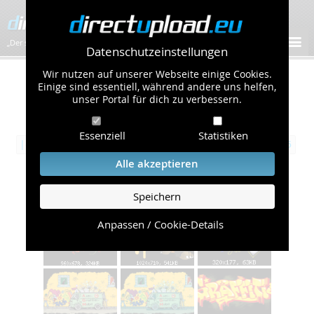
„Der schnellste Bilder-Hoster im Web!”
Datenschutzeinstellungen
Wir nutzen auf unserer Webseite einige Cookies.
Öffentliche Galerie
Einige sind essentiell, während andere uns helfen,
unser Portal für dich zu verbessern.
/
Zeichnungen & Kunst
Übersicht
Seite 10 von 15:
Essenziell
Statistiken
|‹
‹‹
5
6
7
8
9
10
11
12
13
14
15
››
›|
Alle akzeptieren
Graffiti
Speichern
Album mit 6 Bildern
Anpassen / Cookie-Details