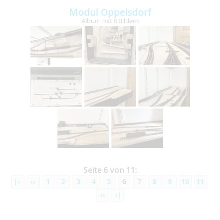
Modul Oppelsdorf
Album mit 8 Bildern
Seite 6 von 11:
|‹
‹‹
1
2
3
4
5
6
7
8
9
10
11
››
›|