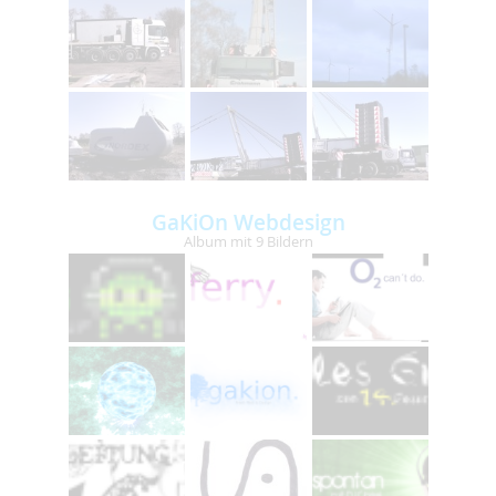
GaKiOn Webdesign
Album mit 9 Bildern