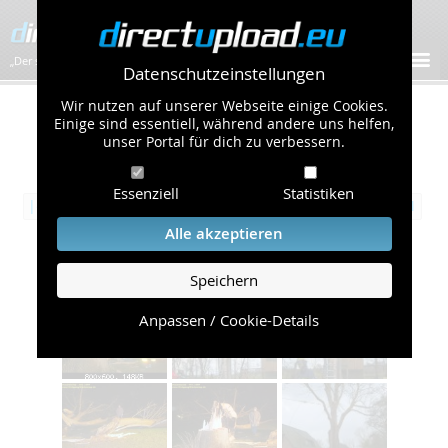
„Der schnellste Bilder-Hoster im Web!”
Datenschutzeinstellungen
Wir nutzen auf unserer Webseite einige Cookies.
Öffentliche Galerie
Einige sind essentiell, während andere uns helfen,
unser Portal für dich zu verbessern.
/
Technik
Übersicht
Seite 6 von 11:
Essenziell
Statistiken
|‹
‹‹
1
2
3
4
5
6
7
8
9
10
11
››
›|
Alle akzeptieren
THW-Einsatz: 071108 Sturm
Speichern
Album mit 10 Bildern
Anpassen / Cookie-Details