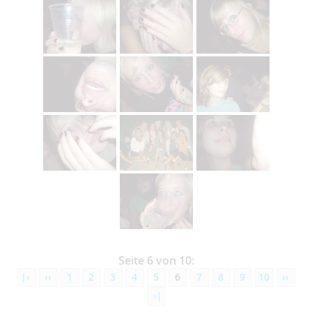
Seite 6 von 10:
|‹
‹‹
1
2
3
4
5
6
7
8
9
10
››
›|