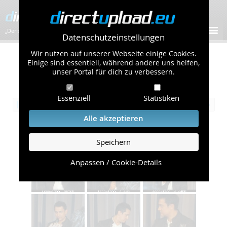
„Der schnellste Bilder-Hoster im Web!”
Datenschutzeinstellungen
Wir nutzen auf unserer Webseite einige Cookies.
Öffentliche Galerie
Einige sind essentiell, während andere uns helfen,
unser Portal für dich zu verbessern.
/
Events & Parties
Übersicht
Seite 6 von 10:
Essenziell
Statistiken
|‹
‹‹
1
2
3
4
5
6
7
8
9
10
››
›|
Alle akzeptieren
Aamir in Berlin am 3.5.09
Speichern
Album mit 20 Bildern
Anpassen / Cookie-Details